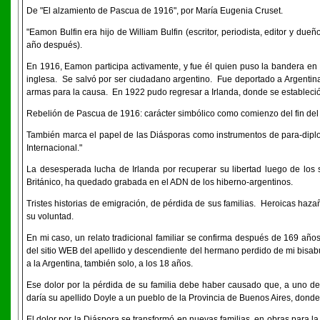
De "El alzamiento de Pascua de 1916", por María Eugenia Cruset.
"Eamon Bulfin era hijo de William Bulfin (escritor, periodista, editor y du
año después).
En 1916, Eamon participa activamente, y fue él quien puso la bandera en e
inglesa. Se salvó por ser ciudadano argentino. Fue deportado a Argenti
armas para la causa. En 1922 pudo regresar a Irlanda, donde se estableci
Rebelión de Pascua de 1916: carácter simbólico como comienzo del fin del d
También marca el papel de las Diásporas como instrumentos de para-dipl
Internacional."
La desesperada lucha de Irlanda por recuperar su libertad luego de los 
Británico, ha quedado grabada en el ADN de los hiberno-argentinos.
Tristes historias de emigración, de pérdida de sus familias. Heroicas haz
su voluntad.
En mi caso, un relato tradicional familiar se confirma después de 169 año
del sitio WEB del apellido y descendiente del hermano perdido de mi bisabu
a la Argentina, también solo, a los 18 años.
Ese dolor por la pérdida de su familia debe haber causado que, a uno de s
daría su apellido Doyle a un pueblo de la Provincia de Buenos Aires, donde 
El dolor por la Diáspora se transformó en nuevas familias, en obras para 