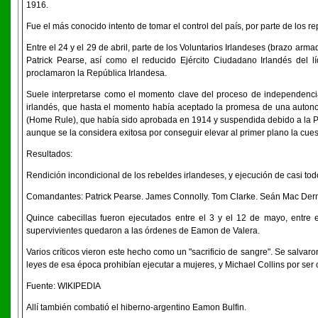
1916.
Fue el más conocido intento de tomar el control del país, por parte de los 
Entre el 24 y el 29 de abril, parte de los Voluntarios Irlandeses (brazo 
Patrick Pearse, así como el reducido Ejército Ciudadano Irlandés del 
proclamaron la República Irlandesa.
Suele interpretarse como el momento clave del proceso de independencia
irlandés, que hasta el momento había aceptado la promesa de una autono
(Home Rule), que había sido aprobada en 1914 y suspendida debido a la Pr
aunque se la considera exitosa por conseguir elevar al primer plano la cues
Resultados:
Rendición incondicional de los rebeldes irlandeses, y ejecución de casi todo
Comandantes: Patrick Pearse. James Connolly. Tom Clarke. Seán Mac Derm
Quince cabecillas fueron ejecutados entre el 3 y el 12 de mayo, entre el
supervivientes quedaron a las órdenes de Eamon de Valera.
Varios críticos vieron este hecho como un "sacrificio de sangre". Se salv
leyes de esa época prohibían ejecutar a mujeres, y Michael Collins por ser
Fuente: WIKIPEDIA
Allí también combatió el hiberno-argentino Eamon Bulfin.