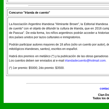
Concurso "Irlanda de cuento"
La Asociación Argentino Irlandesa "Almirante Brown", la Editorial Irlandes
de cuento" con el objeto de difundir la cultura de Irlanda, que en 2016 cu
de Pascua". De esta forma, los niños argentinos podrán acceder a historia
dos países unidos por lazos culturales e inmigratorios.
Podrán participar autores mayores de 18 años (sólo un cuento por autor), d
mitológicos irlandeses, santos), escritos en español.
Habrá dos premios en metálico (*) y la publicación de las obras ganadoras e
Los cuentos deben ser enviados al e-mail
irlandadecuento@hotmail.com
.
(*) 1er premio: $5000; 2do premio: $3500.
conta
Clan Do
Todos los d